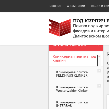
Главная
О компании
Акции и ск
ПОД КИРПИЧ.
Плитка под кирпи
фасадов и интерь
Дмитровском шо
КАТАЛОГ ТОВАРОВ
Клинкерная плитка под
кирпич
л
Клинкерная плитка
FELDHAUS KLINKER
Клинкерная плитка
Westerwalder Klinker
Клинкерная плитка
INTERBAU