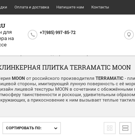
идки
Оплата и доставка
Напишите нам
Контакты
RU
ч для
+7(985) 997-85-72
ера на
ссе
/
Клинкерная плитка под кирпич
/
Клинкерная плитка Terramatic
КЛИНКЕРНАЯ ПЛИТКА TERRAMATIC MOON
Серия
MOON
от российского производителя
TERRAMATIC
- пл
ицевой стороны, имитирующей лунную поверхность с её моря
дизайн лицевой текстуры MOON в сочетании с обожжёнными
атмосферу таинственности и роскоши, удивительным образом
окружающих, а прикосновение к ним вызывает теплые такти
СОРТИРОВАТЬ ПО: